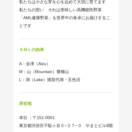
私たちは小さな芽を心を込めて大切に育てます
私たちの想い それは美味しい高機能性野菜
「AML健康野菜」を世界中の食卓にお届けするこ
とです
ＡＭＬの由来
A：会津（Aizu）
M：山（Mountain）磐梯山
L：湖（Lake）猪苗代湖・五色沼
所在地
本社 ：〒151-0051
東京都渋谷区千駄ヶ谷５−２７−３ やまとビル8階