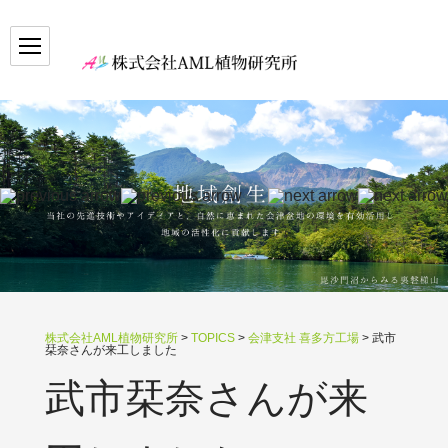
株式会社AML植物研究所
>
TOPICS
>
会津支社 喜多方工場
>
武市
栞奈さんが来工しました
武市栞奈さんが来